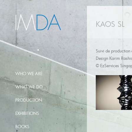
KAOS SL
Suivi de production 
Design Karim Rashi
© EzServices Singap
WHO WE ARE
WHAT WE DO
PRODUCTION
EXHIBITIONS
BOOKS