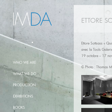
ETTORE S
Ettore Sottsass « Q
avec la Tools Galerie
19 octobre – 17 n
WHO WE ARE
© Photo : Thomas M
WHAT WE DO
PRODUCTION
EXHIBITIONS
BOOKS